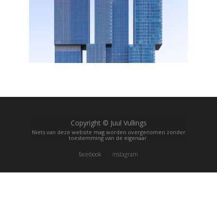
Copyright © Juul Vullings
Niets van deze website mag worden overgenomen zonder
toestemming van de eigenaar.
facebook
instagram